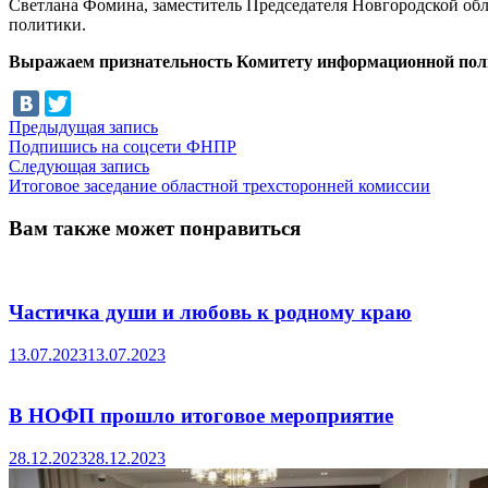
Светлана Фомина, заместитель Председателя Новгородской обл
политики.
Выражаем признательность Комитету информационной полит
Навигация
Предыдущая
Предыдущая запись
запись:
Подпишись на соцсети ФНПР
по
Следующая
Следующая запись
записям
запись:
Итоговое заседание областной трехсторонней комиссии
Вам также может понравиться
Частичка души и любовь к родному краю
13.07.2023
13.07.2023
В НОФП прошло итоговое мероприятие
28.12.2023
28.12.2023