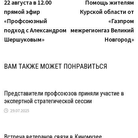
запись:
з
22 августа в 12.00
Помощь жителям
по
прямой эфир
Курской области от
записям
«Профсоюзный
«Газпром
подход с Александром
межрегионгаз Великий
Шершуковым»
Новгород»
ВАМ ТАКЖЕ МОЖЕТ ПОНРАВИТЬСЯ
Представители профсоюзов приняли участие в
экспертной стратегической сессии
29.07.2025
Встреча ветеранов связи в Киномузее