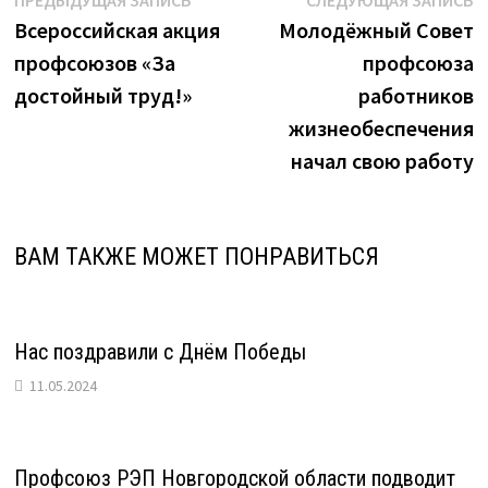
Навигация
ПРЕДЫДУЩАЯ ЗАПИСЬ
СЛЕДУЮЩАЯ ЗАПИСЬ
запись:
з
Всероссийская акция
Молодёжный Совет
по
профсоюзов «За
профсоюза
записям
достойный труд!»
работников
жизнеобеспечения
начал свою работу
ВАМ ТАКЖЕ МОЖЕТ ПОНРАВИТЬСЯ
Нас поздравили с Днём Победы
11.05.2024
Профсоюз РЭП Новгородской области подводит