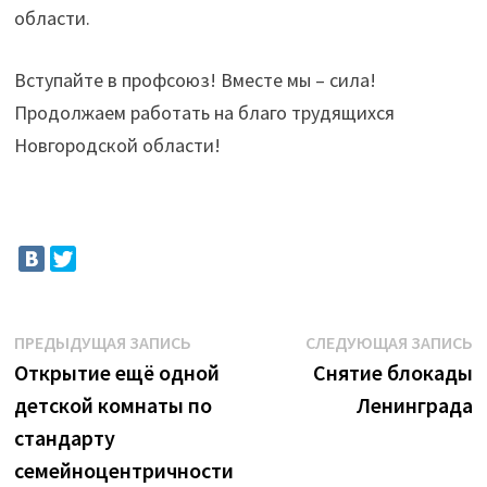
области.
Вступайте в профсоюз! Вместе мы – сила!
Продолжаем работать на благо трудящихся
Новгородской области!
Навигация
Предыдущая
С
ПРЕДЫДУЩАЯ ЗАПИСЬ
СЛЕДУЮЩАЯ ЗАПИСЬ
запись:
з
Открытие ещё одной
Снятие блокады
по
детской комнаты по
Ленинграда
записям
стандарту
семейноцентричности