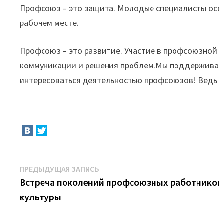
Профсоюз – это защита. Молодые специалисты осо
рабочем месте.
Профсоюз – это развитие. Участие в профсоюзной 
коммуникации и решения проблем.Мы поддержива
интересоваться деятельностью профсоюзов! Ведь 
Навигация
Предыдущая
ПРЕДЫДУЩАЯ ЗАПИСЬ
запись:
Встреча поколений профсоюзных работнико
по
культуры
записям