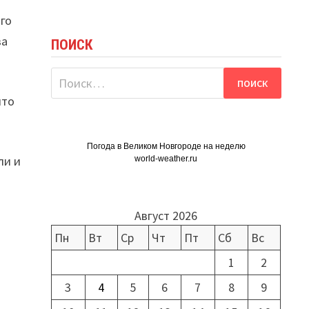
го
ва
ПОИСК
Найти:
что
Погода в Великом Новгороде на неделю
ли и
world-weather.ru
Август 2026
Пн
Вт
Ср
Чт
Пт
Сб
Вс
1
2
3
4
5
6
7
8
9