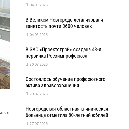
04.08.2026
В Великом Новгороде легализовали
занятость почти 3600 человек
04.08.2026
В ЗАО «Проектстрой» создана 43-я
первичка Росхимпрофсоюза
30.07.2026
Состоялось обучение профсоюзного
актива здравоохранения
29.07.2026
Новгородская областная клиническая
ьных
больница отметила 80-летний юбилей
27.07.2026