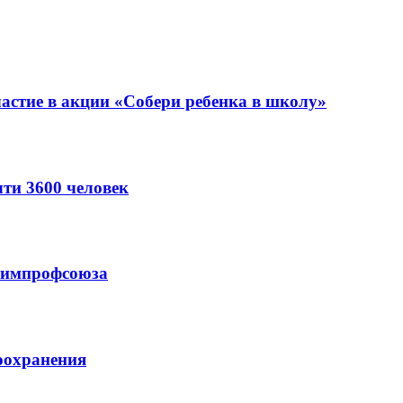
астие в акции «Собери ребенка в школу»
ти 3600 человек
схимпрофсоюза
оохранения