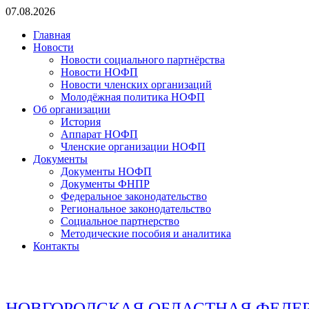
Перейти
07.08.2026
к
Главная
содержимому
Новости
Новости социального партнёрства
Новости НОФП
Новости членских организаций
Молодёжная политика НОФП
Об организации
История
Аппарат НОФП
Членские организации НОФП
Документы
Документы НОФП
Документы ФНПР
Федеральное законодательство
Региональное законодательство
Социальное партнерство
Методические пособия и аналитика
Контакты
НОВГОРОДСКАЯ ОБЛАСТНАЯ ФЕДЕ