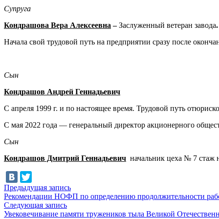
Супруга
Кондрашова Вера Алексеевна
–
Заслуженный ветеран завода
.
Начала свой трудовой путь на предприятии сразу после окончан
Сын
Кондрашов Андрей Геннадьевич
С апреля 1999 г. и по настоящее время. Трудовой путь отюрис
С мая 2022 года — генеральный директор акционерного общес
Сын
Кондрашов Дмитрий Геннадьевич
начальник цеха № 7 стаж 
Навигация
Предыдущая
Предыдущая запись
запись:
Рекомендации НОФП по определению продолжительности рабо
по
Следующая
Следующая запись
записям
запись:
Увековечивание памяти тружеников тыла Великой Отечествен