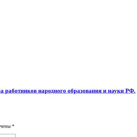
а работников народного образования и науки РФ.
ечены
*