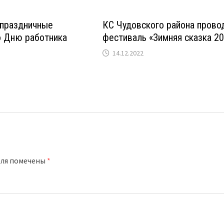
 праздничные
КC Чудовского района прово
о Дню работника
фестиваль «Зимняя сказка 2
14.12.2022
оля помечены
*