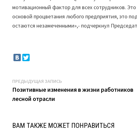
мотивационный фактор для всех сотрудников. Это 
основой процветания любого предприятия, это подт
остаются незамеченными»,- подчеркнул Председа
Навигация
Предыдущая
ПРЕДЫДУЩАЯ ЗАПИСЬ
запись:
Позитивные изменения в жизни работников
по
лесной отрасли
записям
ВАМ ТАКЖЕ МОЖЕТ ПОНРАВИТЬСЯ