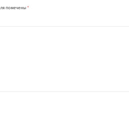
оля помечены
*