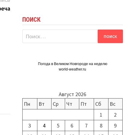
ПИСЬ
запись:
реча
ПОИСК
Найти:
Погода в Великом Новгороде на неделю
world-weather.ru
Август 2026
Пн
Вт
Ср
Чт
Пт
Сб
Вс
1
2
3
4
5
6
7
8
9