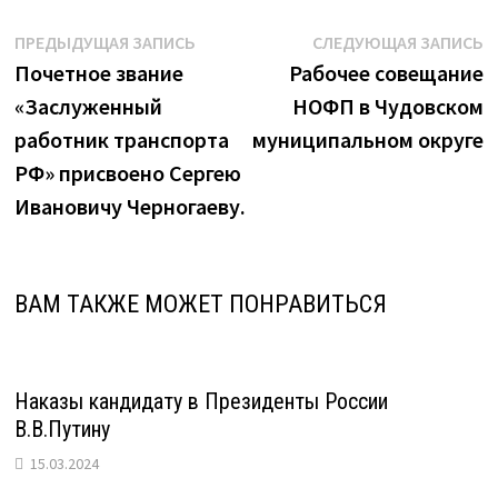
Навигация
Предыдущая
С
ПРЕДЫДУЩАЯ ЗАПИСЬ
СЛЕДУЮЩАЯ ЗАПИСЬ
запись:
з
Почетное звание
Рабочее совещание
по
«Заслуженный
НОФП в Чудовском
записям
работник транспорта
муниципальном округе
РФ» присвоено Сергею
Ивановичу Черногаеву.
ВАМ ТАКЖЕ МОЖЕТ ПОНРАВИТЬСЯ
Наказы кандидату в Президенты России
В.В.Путину
15.03.2024