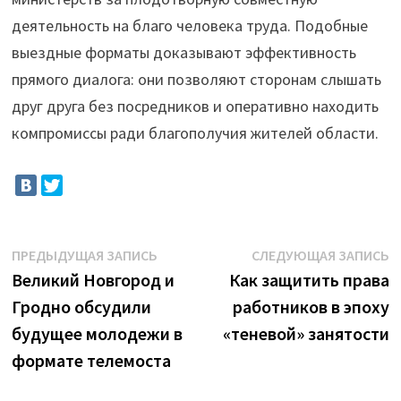
деятельность на благо человека труда. Подобные
выездные форматы доказывают эффективность
прямого диалога: они позволяют сторонам слышать
друг друга без посредников и оперативно находить
компромиссы ради благополучия жителей области.
Навигация
Предыдущая
С
ПРЕДЫДУЩАЯ ЗАПИСЬ
СЛЕДУЮЩАЯ ЗАПИСЬ
запись:
з
Великий Новгород и
Как защитить права
по
Гродно обсудили
работников в эпоху
записям
будущее молодежи в
«теневой» занятости
формате телемоста