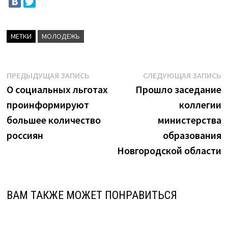
МЕТКИ
МОЛОДЕЖЬ
Навигация
Предыдущая
С
ПРЕДЫДУЩАЯ ЗАПИСЬ
СЛЕДУЮЩАЯ ЗАПИСЬ
запись:
з
О социальных льготах
Прошло заседание
по
проинформируют
коллегии
записям
большее количество
министерства
россиян
образования
Новгородской области
ВАМ ТАКЖЕ МОЖЕТ ПОНРАВИТЬСЯ