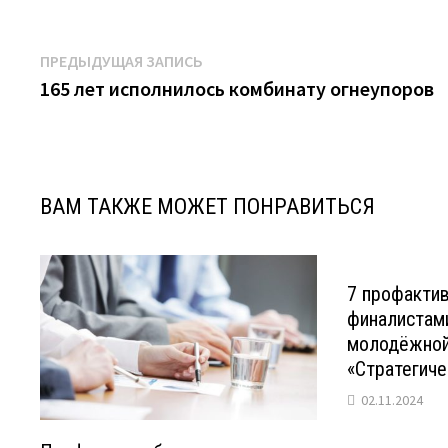
Навигация
Предыдущая
ПРЕДЫДУЩАЯ ЗАПИСЬ
запись:
165 лет исполнилось комбинату огнеупоров
по
записям
ВАМ ТАКЖЕ МОЖЕТ ПОНРАВИТЬСЯ
7 профактив
финалистам
молодёжной
«Стратегиче
02.11.2024