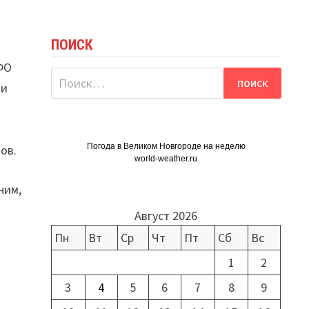
ПОИСК
ФО
Найти:
чи
Погода в Великом Новгороде на неделю
ов.
world-weather.ru
ним,
Август 2026
Пн
Вт
Ср
Чт
Пт
Сб
Вс
1
2
3
4
5
6
7
8
9