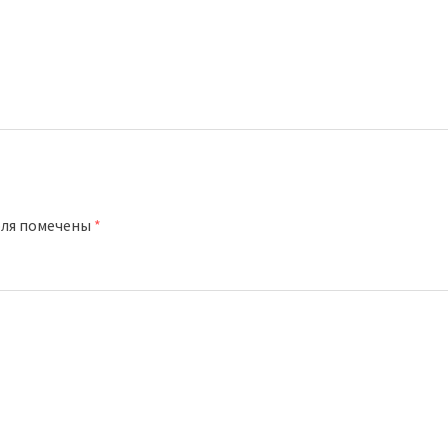
оля помечены
*