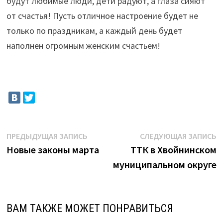
будут любимые люди, дети радуют, а глаза сияют
от счастья! Пусть отличное настроение будет не
только по праздникам, а каждый день будет
наполнен огромным женским счастьем!
Навигация
Предыдущая
С
ПРЕДЫДУЩАЯ ЗАПИСЬ
СЛЕДУЮЩАЯ ЗАПИСЬ
запись:
з
Новые законы марта
ТТК в Хвойнинском
по
муниципальном округе
записям
ВАМ ТАКЖЕ МОЖЕТ ПОНРАВИТЬСЯ