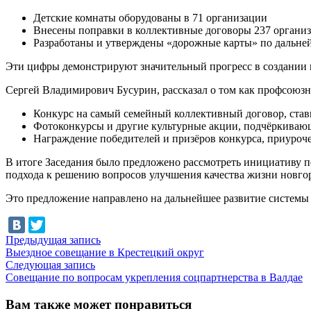
Детские комнаты оборудованы в 71 организации
Внесены поправки в коллективные договоры 237 организ
Разработаны и утверждены «дорожные карты» по дальне
Эти цифры демонстрируют значительный прогресс в создании 
Сергей Владимирович Бусурин, рассказал о том как профсоюз
Конкурс на самый семейный коллективный договор, ст
Фотоконкурсы и другие культурные акции, подчёркиваю
Награждение победителей и призёров конкурса, приуроч
В итоге Заседания было предложено рассмотреть инициативу 
подхода к решению вопросов улучшения качества жизни новго
Это предложение направлено на дальнейшее развитие системы 
Навигация
Предыдущая
Предыдущая запись
запись:
Выездное совещание в Крестецкий округ
по
Следующая
Следующая запись
записям
запись:
Совещание по вопросам укрепления соцпартнерства в Валдае
Вам также может понравиться