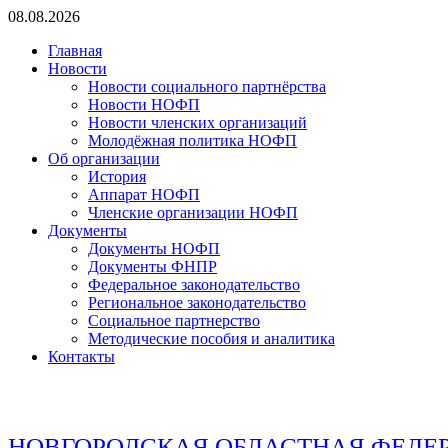
Перейти
08.08.2026
к
Главная
содержимому
Новости
Новости социального партнёрства
Новости НОФП
Новости членских организаций
Молодёжная политика НОФП
Об организации
История
Аппарат НОФП
Членские организации НОФП
Документы
Документы НОФП
Документы ФНПР
Федеральное законодательство
Региональное законодательство
Социальное партнерство
Методические пособия и аналитика
Контакты
НОВГОРОДСКАЯ ОБЛАСТНАЯ ФЕДЕ