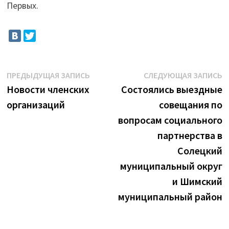
Первых.
Навигация
Предыдущая
С
ПРЕДЫДУЩАЯ ЗАПИСЬ
СЛЕДУЮЩАЯ ЗАПИСЬ
запись:
з
Новости членских
Состоялись выездные
по
организаций
совещания по
записям
вопросам социального
партнерства в
Солецкий
муниципальный округ
и Шимский
муниципальный район