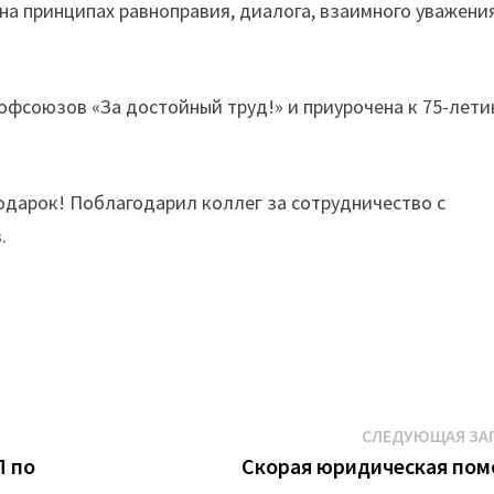
на принципах равноправия, диалога, взаимного уважени
офсоюзов «За достойный труд!» и приурочена к 75-лет
одарок! Поблагодарил коллег за сотрудничество с
.
СЛЕДУЮЩАЯ ЗА
П по
Скорая юридическая по