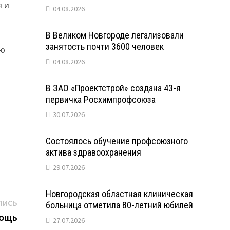
я и
04.08.2026
В Великом Новгороде легализовали
занятость почти 3600 человек
ию
04.08.2026
В ЗАО «Проектстрой» создана 43-я
первичка Росхимпрофсоюза
30.07.2026
Состоялось обучение профсоюзного
актива здравоохранения
29.07.2026
Новгородская областная клиническая
Следующая
ПИСЬ
больница отметила 80-летний юбилей
запись:
мощь
27.07.2026