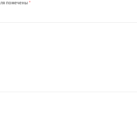
оля помечены
*