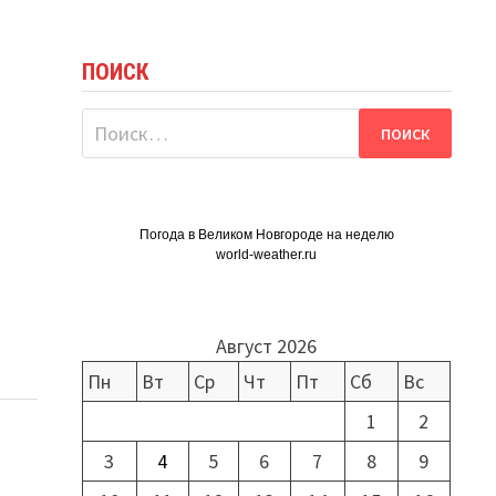
ПОИСК
Найти:
Погода в Великом Новгороде на неделю
world-weather.ru
Август 2026
Пн
Вт
Ср
Чт
Пт
Сб
Вс
1
2
3
4
5
6
7
8
9