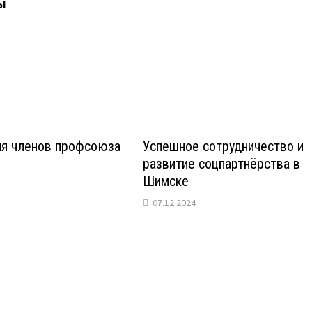
ы
ля членов профсоюза
Успешное сотрудничество и
развитие соцпартнёрства в
Шимске
07.12.2024