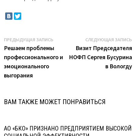
Навигация
Предыдущая
С
ПРЕДЫДУЩАЯ ЗАПИСЬ
СЛЕДУЮЩАЯ ЗАПИСЬ
запись:
з
Решаем проблемы
Визит Председателя
по
профессионального и
НОФП Сергея Бусурина
записям
эмоционального
в Вологду
выгорания
ВАМ ТАКЖЕ МОЖЕТ ПОНРАВИТЬСЯ
АО «БКО» ПРИЗНАНО ПРЕДПРИЯТИЕМ ВЫСОКОЙ