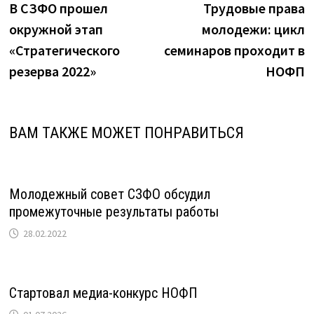
запись:
з
В СЗФО прошел
Трудовые права
по
окружной этап
молодежи: цикл
записям
«Стратегического
семинаров проходит в
резерва 2022»
НОФП
ВАМ ТАКЖЕ МОЖЕТ ПОНРАВИТЬСЯ
Молодежный совет СЗФО обсудил
промежуточные результаты работы
28.02.2022
Стартовал медиа-конкурс НОФП