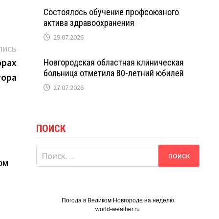
Состоялось обучение профсоюзного
актива здравоохранения
29.07.2026
Следующая
ПИСЬ
запись:
орах
Новгородская областная клиническая
больница отметила 80-летний юбилей
тора
27.07.2026
ПОИСК
Найти:
ом
Погода в Великом Новгороде на неделю
world-weather.ru