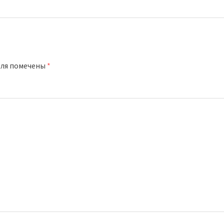
оля помечены
*