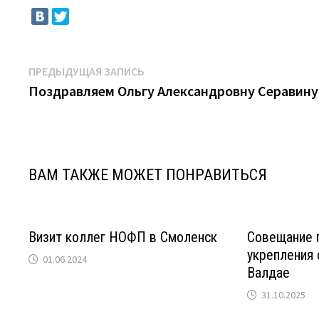
Навигация
Предыдущая
ПРЕДЫДУЩАЯ ЗАПИСЬ
запись:
Поздравляем Ольгу Александровну Серавину
по
записям
ВАМ ТАКЖЕ МОЖЕТ ПОНРАВИТЬСЯ
Визит коллег НОФП в Смоленск
Совещание 
укрепления 
01.06.2024
Валдае
31.10.2025