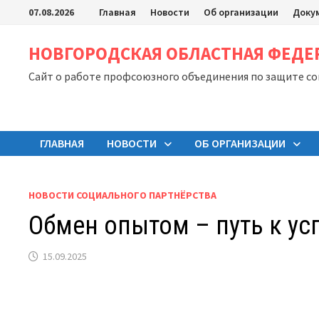
Перейти
07.08.2026
Главная
Новости
Об организации
Доку
к
содержимому
НОВГОРОДСКАЯ ОБЛАСТНАЯ ФЕД
Сайт о работе профсоюзного объединения по защите с
ГЛАВНАЯ
НОВОСТИ
ОБ ОРГАНИЗАЦИИ
НОВОСТИ СОЦИАЛЬНОГО ПАРТНЁРСТВА
Обмен опытом – путь к ус
15.09.2025