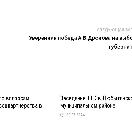
СЛЕДУЮЩАЯ ЗА
Уверенная победа А.В.Дронова на выб
губерна
по вопросам
Заседание ТТК в Любытинск
соцпартнерства в
муниципальном районе
23.05.2024