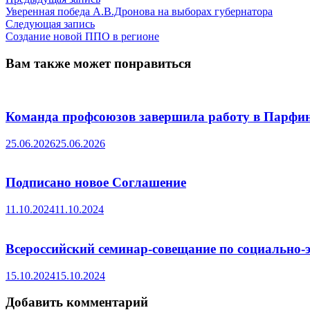
Навигация
запись:
Уверенная победа А.В.Дронова на выборах губернатора
по
Следующая
Следующая запись
записям
запись:
Создание новой ППО в регионе
Вам также может понравиться
Команда профсоюзов завершила работу в Парфин
25.06.2026
25.06.2026
Подписано новое Соглашение
11.10.2024
11.10.2024
Всероссийский семинар-совещание по социально-
15.10.2024
15.10.2024
Добавить комментарий