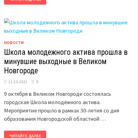
ОКТЯБРЯ
НОВГОРОДСКАЯ
ОБЛАСТНАЯ
ФЕДЕРАЦИЯ
ПРОФСОЮЗОВ
ПРОВЕЛА
АВТОПРОБЕГ
НОВОСТИ
Школа молодежного актива прошла в
минувшие выходные в Великом
Новгороде
11.10.2021
0
9 октября в Великом Новгороде состоялась
городская Школа молодёжного актива.
Мероприятие прошло в рамках 30-летия со дня
образования Новгородской областной …
ШКОЛА
ЧИТАЙТЕ ДАЛЕЕ
МОЛОДЕЖНОГО