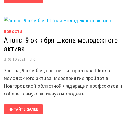
АКТИВА
ПРОШЛА
В
МИНУВШИЕ
ВЫХОДНЫЕ
В
ВЕЛИКОМ
НОВОСТИ
НОВГОРОДЕ
Анонс: 9 октября Школа молодежного
актива
08.10.2021
0
Завтра, 9 октября, состоится городская Школа
молодежного актива. Мероприятие пройдет в
Новгородской областной Федерации профсоюзов и
соберет самую активную молодежь …
АНОНС:
ЧИТАЙТЕ ДАЛЕЕ
9
ОКТЯБРЯ
ШКОЛА
МОЛОДЕЖНОГО
АКТИВА