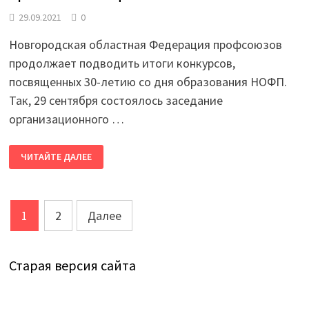
29.09.2021
0
Новгородская областная Федерация профсоюзов
продолжает подводить итоги конкурсов,
посвященных 30-летию со дня образования НОФП.
Так, 29 сентября состоялось заседание
организационного …
ИЗ
ЧИТАЙТЕ ДАЛЕЕ
ЛУЧШИХ
РАБОТ
ФОТОКОНКУРСА
БУДЕТ
ОРГАНИЗОВАНА
Пагинация
ФОТОВЫСТАВКА
1
2
Далее
записей
Старая версия сайта