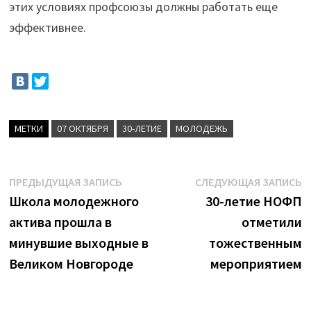
этих условиях профсоюзы должны работать еще
эффективнее.
МЕТКИ
07 ОКТЯБРЯ
30-ЛЕТИЕ
МОЛОДЕЖЬ
Навигация
Предыдущая
С
ПРЕДЫДУЩАЯ ЗАПИСЬ
СЛЕДУЮЩАЯ ЗАПИСЬ
запись:
з
Школа молодежного
30-летие НОФП
по
актива прошла в
отметили
записям
минувшие выходные в
тожественным
Великом Новгороде
мероприятием