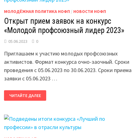
МОЛОДЁЖНАЯ ПОЛИТИКА НОФП
/
НОВОСТИ НОФП
Открыт прием заявок на конкурс
«Молодой профсоюзный лидер 2023»
05.06.2023
0
Приглашаем к участию молодых профсоюзных
активистов. Формат конкурса очно-заочный. Сроки
проведения с 05.06.2023 по 30.06.2023. Сроки приема
заявки с 05.06.2023 …
ОТКРЫТ
ЧИТАЙТЕ ДАЛЕЕ
ПРИЕМ
ЗАЯВОК
НА
КОНКУРС
«МОЛОДОЙ
ПРОФСОЮЗНЫЙ
ЛИДЕР
2023»