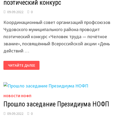
поэтический конкурс
09.09.2022
0
Координационный совет организаций профсоюзов
Чудовского муниципального района проводит
поэтический конкурс «Человек труда — почётное
звание», посвящённый Всероссийской акции «День
действий …
КС
ЧИТАЙТЕ ДАЛЕЕ
ЧУДОВСКОГО
РАЙОНА
ПРОВОДИТ
ПОЭТИЧЕСКИЙ
КОНКУРС
НОВОСТИ НОФП
Прошло заседание Президиума НОФП
09.09.2022
0