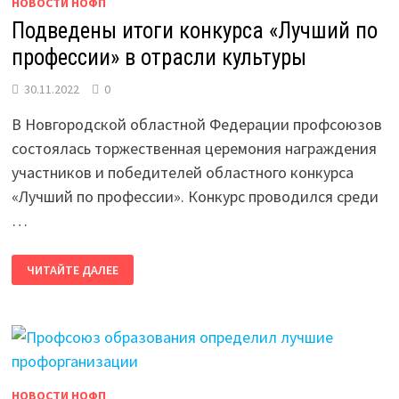
НОВОСТИ НОФП
Подведены итоги конкурса «Лучший по
профессии» в отрасли культуры
30.11.2022
0
В Новгородской областной Федерации профсоюзов
состоялась торжественная церемония награждения
участников и победителей областного конкурса
«Лучший по профессии». Конкурс проводился среди
…
ПОДВЕДЕНЫ
ЧИТАЙТЕ ДАЛЕЕ
ИТОГИ
КОНКУРСА
«ЛУЧШИЙ
ПО
ПРОФЕССИИ»
В
ОТРАСЛИ
КУЛЬТУРЫ
НОВОСТИ НОФП