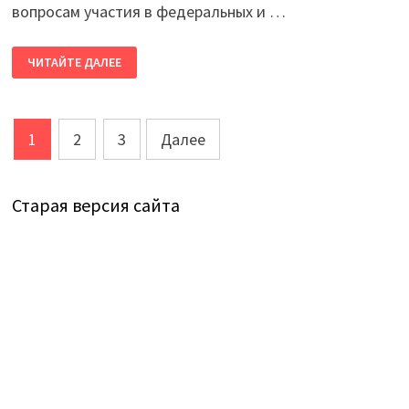
вопросам участия в федеральных и …
МОЛОДЕЖНЫЙ
ЧИТАЙТЕ ДАЛЕЕ
СОВЕТ
ПРОХОДИТ
ОБУЧЕНИЕ
ПО
ГРАНТАМ
Пагинация
1
2
3
Далее
записей
Старая версия сайта