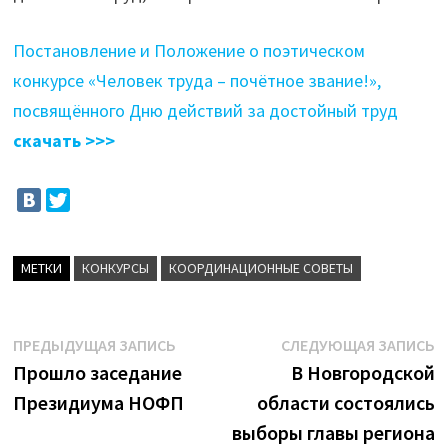
Постановление и Положение о поэтическом
конкурсе «Человек труда – почётное звание!»,
посвящённого Дню действий за достойный труд
скачать >>>
МЕТКИ
КОНКУРСЫ
КООРДИНАЦИОННЫЕ СОВЕТЫ
Навигация
Предыдущая
С
ПРЕДЫДУЩАЯ ЗАПИСЬ
СЛЕДУЮЩАЯ ЗАПИСЬ
запись:
з
Прошло заседание
В Новгородской
по
Президиума НОФП
области состоялись
записям
выборы главы региона