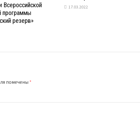
и Всероссийской
17.03.2022
 программы
ский резерв»
оля помечены
*