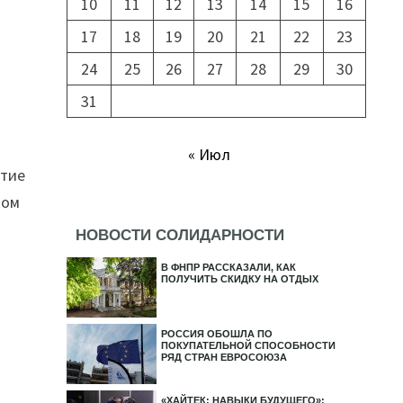
10
11
12
13
14
15
16
17
18
19
20
21
22
23
24
25
26
27
28
29
30
31
« Июл
итие
ком
НОВОСТИ СОЛИДАРНОСТИ
и
В ФНПР РАССКАЗАЛИ, КАК
ПОЛУЧИТЬ СКИДКУ НА ОТДЫХ
РОССИЯ ОБОШЛА ПО
ПОКУПАТЕЛЬНОЙ СПОСОБНОСТИ
РЯД СТРАН ЕВРОСОЮЗА
«ХАЙТЕК: НАВЫКИ БУДУЩЕГО»: