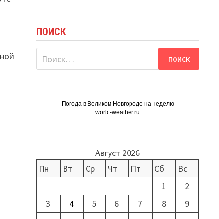
ПОИСК
Найти:
тной
Погода в Великом Новгороде на неделю
world-weather.ru
Август 2026
Пн
Вт
Ср
Чт
Пт
Сб
Вс
1
2
3
4
5
6
7
8
9