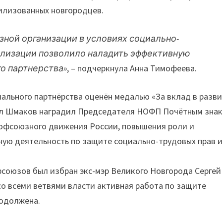
билизованных новгородцев.
ной организации в условиях социально-
илизации позволило наладить эффективную
о партнерства»
, – подчеркнула Анна Тимофеева.
ального партнёрства оценён медалью «За вклад в разв
л Шмаков наградил Председателя НОФП Почётным зна
рофсоюзного движения России, повышения роли и
ую деятельность по защите социально-трудовых прав 
оюзов был избран экс-мэр Великого Новгорода Сергей
 со всеми ветвями власти активная работа по защите
родолжена.