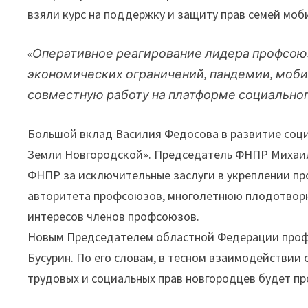
взяли курс на поддержку и защиту прав семей мо
«Оперативное реагирование лидера профсоюз
экономических ограничений, пандемии, моб
совместную работу на платформе социальног
Большой вклад Василия Федосова в развитие соци
Земли Новгородской». Председатель ФНПР Михаи
ФНПР за исключительные заслуги в укреплении п
авторитета профсоюзов, многолетнюю плодотворн
интересов членов профсоюзов.
Новым Председателем областной Федерации профс
Бусурин. По его словам, в тесном взаимодействии
трудовых и социальных прав новгородцев будет п