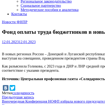
Региональное законодательство
Социальное партнерство
Методические пособия и аналитика
Контакты
Новости ФНПР
Фонд оплаты труда бюджетников в новы
12.01.2023
12.01.2023
В новых регионах России – Донецкой и Луганской республиках,
выступая на совещании, проведенном президентом страны В
Как разъяснила Голикова, с 2023 года в ДНР и ЛНР средний пр
соответствие с указами президента.
Источник: Центральная профсоюзная газета «Солидарность
Метки
солидарность
Навигация
Предыдущая
Предыдущая запись
запись:
Внеочередная Конференция НОФП избрала нового председате
по