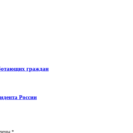
аботающих граждан
идента России
ечены
*