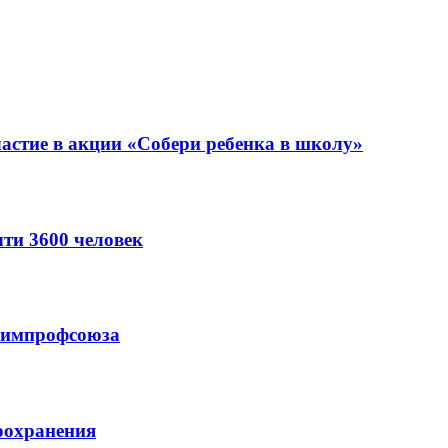
астие в акции «Собери ребенка в школу»
ти 3600 человек
схимпрофсоюза
оохранения