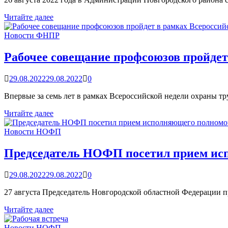
В
Читайте далее
Великом
Новгороде
Новости ФНПР
прошла
педагогическая
Рабочее совещание профсоюзов пройдет
конференция
29.08.2022
29.08.2022
0
Впервые за семь лет в рамках Всероссийской недели охраны тру
Рабочее
Читайте далее
совещание
профсоюзов
Новости НОФП
пройдет
в
Председатель НОФП посетил прием ис
рамках
Всероссийской
29.08.2022
29.08.2022
0
недели
охраны
27 августа Председатель Новгородской областной Федерации
труда
Председатель
Читайте далее
НОФП
посетил
Новости НОФП