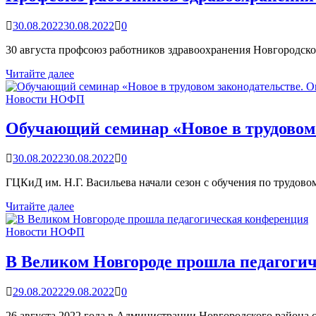
работе
Исполкома
30.08.2022
30.08.2022
0
ФНПР
30 августа профсоюз работников здравоохранения Новгородск
Профсоюз
Читайте далее
работников
здравоохранения
Новости НОФП
провел
встречу
Обучающий семинар «Новое в трудовом 
молодежного
актива
30.08.2022
30.08.2022
0
ГЦКиД им. Н.Г. Васильева начали сезон с обучения по трудов
Обучающий
Читайте далее
семинар
«Новое
Новости НОФП
в
трудовом
В Великом Новгороде прошла педагоги
законодательстве.
Оплата
29.08.2022
29.08.2022
0
труда»
26 августа 2022 года в Администрации Новгородского района