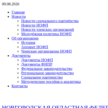
Перейти
09.08.2026
к
Главная
содержимому
Новости
Новости социального партнёрства
Новости НОФП
Новости членских организаций
Молодёжная политика НОФП
Об организации
История
Аппарат НОФП
Членские организации НОФП
Документы
Документы НОФП
Документы ФНПР
Федеральное законодательство
Региональное законодательство
Социальное партнерство
Методические пособия и аналитика
Контакты
НОВГОРОДСКАЯ ОБЛАСТНАЯ ФЕДЕ