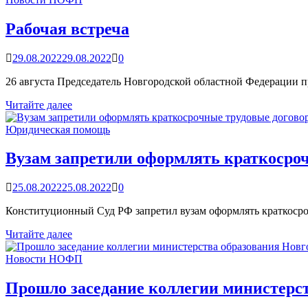
прием
исполняющего
Рабочая встреча
полномочия
мэра
29.08.2022
29.08.2022
0
26 августа Председатель Новгородской областной Федерации 
Рабочая
Читайте далее
встреча
Юридическая помощь
Вузам запретили оформлять краткосро
25.08.2022
25.08.2022
0
Конституционный Суд РФ запретил вузам оформлять краткосро
Вузам
Читайте далее
запретили
оформлять
Новости НОФП
краткосрочные
трудовые
Прошло заседание коллегии министерст
договоры