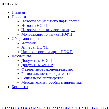
Перейти
07.08.2026
к
Главная
содержимому
Новости
Новости социального партнёрства
Новости НОФП
Новости членских организаций
Молодёжная политика НОФП
Об организации
История
Аппарат НОФП
Членские организации НОФП
Документы
Документы НОФП
Документы ФНПР
Федеральное законодательство
Региональное законодательство
Социальное партнерство
Методические пособия и аналитика
Контакты
НОВГОРОДСКАЯ ОБЛАСТНАЯ ФЕДЕ