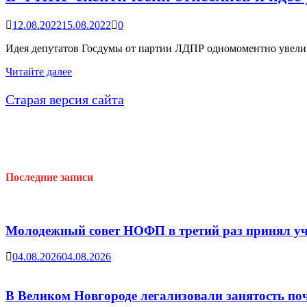
отпуска
￼
12.08.2022
15.08.2022
0
Идея депутатов Госдумы от партии ЛДПР одномоментно увелич
В
Читайте далее
ФНПР
скептически
Старая версия сайта
отнеслись
к
идее
увеличить
МРОТ
до
Последние записи
30
тыс.
рублей
Молодежный совет НОФП в третий раз принял уч
04.08.2026
04.08.2026
В Великом Новгороде легализовали занятость поч