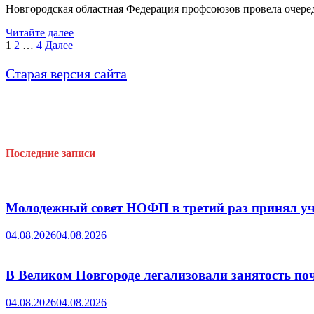
Новгородская областная Федерация профсоюзов провела очере
Информационно-
Читайте далее
методический
Пагинация
1
2
…
4
Далее
семинар
записей
прошел
Старая версия сайта
в
Старой
Руссе
Последние записи
Молодежный совет НОФП в третий раз принял уч
04.08.2026
04.08.2026
В Великом Новгороде легализовали занятость поч
04.08.2026
04.08.2026