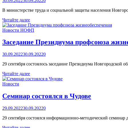
30.09.2022
30.09.2022
0
В министерстве труда и социальной защиты населения Новгород
Общественный
Читайте далее
совет
провел
Новости НОФП
очередное
заседание
Заседание Президиума профсоюза жизн
30.09.2022
30.09.2022
0
29 сентября состоялось заседание Президиума Новгородской 
Заседание
Читайте далее
Президиума
профсоюза
Новости
жизнеобеспечения
Семинар состоялся в Чудове
29.09.2022
30.09.2022
0
29 сентября состоялся информационно-методический семинар 
Семинар
Читайте далее