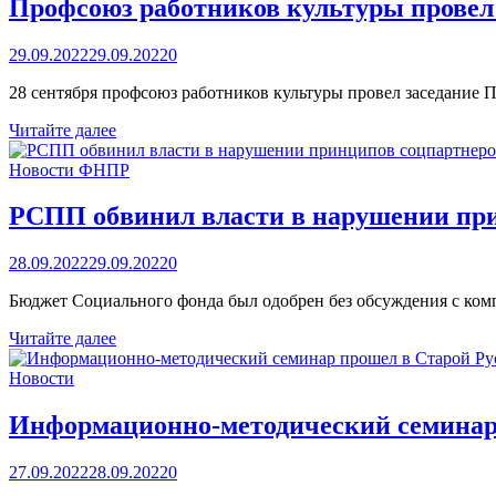
Профсоюз работников культуры провел
29.09.2022
29.09.2022
0
28 сентября профсоюз работников культуры провел заседание
Профсоюз
Читайте далее
работников
культуры
Новости ФНПР
провел
заседание
РСПП обвинил власти в нарушении пр
Президиума
28.09.2022
29.09.2022
0
Бюджет Социального фонда был одобрен без обсуждения с ко
РСПП
Читайте далее
обвинил
власти
Новости
в
нарушении
Информационно-методический семинар 
принципов
соцпартнеров
27.09.2022
28.09.2022
0