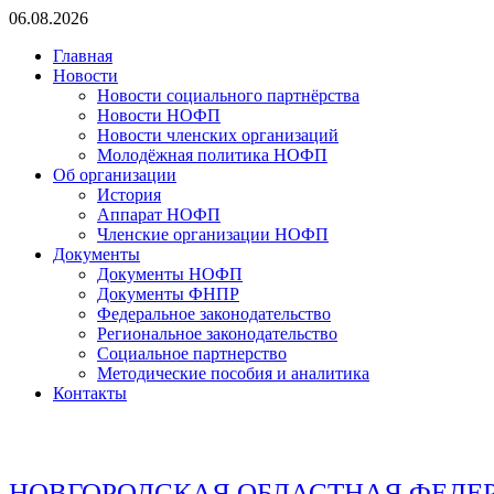
Перейти
06.08.2026
к
Главная
содержимому
Новости
Новости социального партнёрства
Новости НОФП
Новости членских организаций
Молодёжная политика НОФП
Об организации
История
Аппарат НОФП
Членские организации НОФП
Документы
Документы НОФП
Документы ФНПР
Федеральное законодательство
Региональное законодательство
Социальное партнерство
Методические пособия и аналитика
Контакты
НОВГОРОДСКАЯ ОБЛАСТНАЯ ФЕДЕ