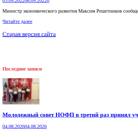
05.09.2022
06.09.2022
0
кубок
Председателя
Министр экономического развития Максим Решетников сообщил,
НОФП
Ряд
Читайте далее
антикризисных
мер
Старая версия сайта
не
будет
продлен
Последние записи
Молодежный совет НОФП в третий раз принял уч
04.08.2026
04.08.2026