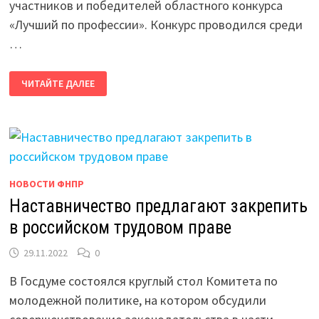
участников и победителей областного конкурса
«Лучший по профессии». Конкурс проводился среди
…
ПОДВЕДЕНЫ
ЧИТАЙТЕ ДАЛЕЕ
ИТОГИ
КОНКУРСА
«ЛУЧШИЙ
ПО
ПРОФЕССИИ»
В
ОТРАСЛИ
КУЛЬТУРЫ
НОВОСТИ ФНПР
Наставничество предлагают закрепить
в российском трудовом праве
29.11.2022
0
В Госдуме состоялся круглый стол Комитета по
молодежной политике, на котором обсудили