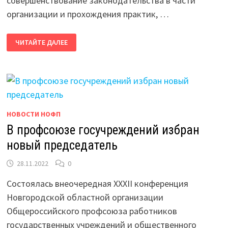
совершенствование законодательства в части
организации и прохождения практик, …
НАСТАВНИЧЕСТВО
ЧИТАЙТЕ ДАЛЕЕ
ПРЕДЛАГАЮТ
ЗАКРЕПИТЬ
В
РОССИЙСКОМ
ТРУДОВОМ
ПРАВЕ
НОВОСТИ НОФП
В профсоюзе госучреждений избран
новый председатель
28.11.2022
0
Состоялась внеочередная XXXII конференция
Новгородской областной организации
Общероссийского профсоюза работников
государственных учреждений и общественного