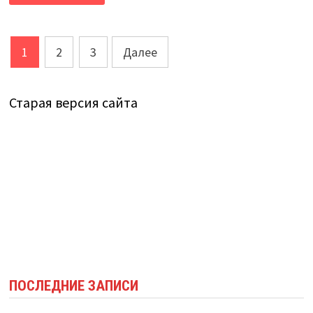
ПРОШЕЛ
ДЛЯ
РАБОТНИКОВ
БИБЛИОТЕК
Пагинация
1
2
3
Далее
записей
Старая версия сайта
ПОСЛЕДНИЕ ЗАПИСИ