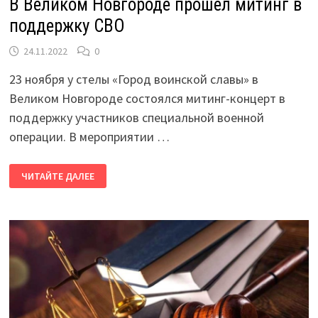
В Великом Новгороде прошел митинг в
поддержку СВО
24.11.2022
0
23 ноября у стелы «Город воинской славы» в
Великом Новгороде состоялся митинг-концерт в
поддержку участников специальной военной
операции. В мероприятии …
В
ЧИТАЙТЕ ДАЛЕЕ
ВЕЛИКОМ
НОВГОРОДЕ
ПРОШЕЛ
МИТИНГ
В
ПОДДЕРЖКУ
СВО