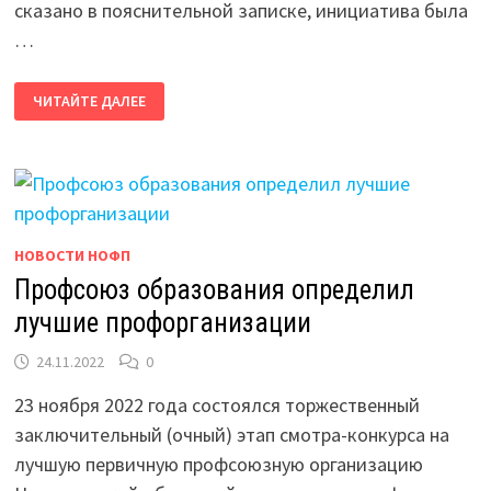
сказано в пояснительной записке, инициатива была
…
ДЕЙСТВИЕ
ЧИТАЙТЕ ДАЛЕЕ
МЕТОДИКИ
РАСЧЕТА
ПРОЖИТОЧНОГО
МИНИМУМА
ПРИОСТАНОВЛЕНО
НОВОСТИ НОФП
Профсоюз образования определил
лучшие профорганизации
24.11.2022
0
23 ноября 2022 года состоялся торжественный
заключительный (очный) этап смотра-конкурса на
лучшую первичную профсоюзную организацию