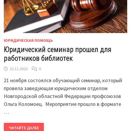
ЮРИДИЧЕСКАЯ ПОМОЩЬ
Юридический семинар прошел для
работников библиотек
22.11.2022
0
21 ноября состоялся обучающий семинар, который
провела заведующая юридическим отделом
Новгородской областной Федерации профсоюзов
Ольга Коломоец. Мероприятие прошло в формате
…
ЮРИДИЧЕСКИЙ
ЧИТАЙТЕ ДАЛЕЕ
СЕМИНАР