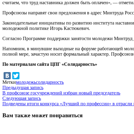
считаем, что труд наставника должен быть оплачен», — отметил
Профсоюзы направят свои предложения в адрес Минтруда Росс
Законодательные инициативы по развитию института наставни
молодежной политике Игорь Кастюкевич.
Согласно Программе поддержки занятости молодежи Минтруд д
Напомним, в минувшие выходные на форуме работающей молоде
полной мере, зачастую носит формальный характер. Профсоюз
По материалам сайта ЦПГ «Солидарность»
Метки
молодежь
солидарность
Навигация
Предыдущая
Предыдущая запись
запись:
В профсоюзе госучреждений избран новый председатель
по
Следующая
Следующая запись
записям
запись:
Подведены итоги конкурса «Лучший по профессии» в отрасли 
Вам также может понравиться