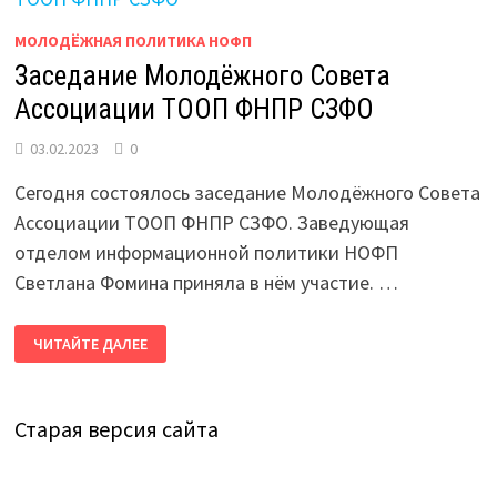
МОЛОДЁЖНАЯ ПОЛИТИКА НОФП
Заседание Молодёжного Совета
Ассоциации ТООП ФНПР СЗФО
03.02.2023
0
Сегодня состоялось заседание Молодёжного Совета
Ассоциации ТООП ФНПР СЗФО. Заведующая
отделом информационной политики НОФП
Светлана Фомина приняла в нём участие. …
ЗАСЕДАНИЕ
ЧИТАЙТЕ ДАЛЕЕ
МОЛОДЁЖНОГО
СОВЕТА
АССОЦИАЦИИ
ТООП
ФНПР
Старая версия сайта
СЗФО