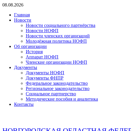
Перейти
08.08.2026
к
Главная
содержимому
Новости
Новости социального партнёрства
Новости НОФП
Новости членских организаций
Молодёжная политика НОФП
Об организации
История
Аппарат НОФП
Членские организации НОФП
Документы
Документы НОФП
Документы ФНПР
Федеральное законодательство
Региональное законодательство
Социальное партнерство
Методические пособия и аналитика
Контакты
НОВГОРОДСКАЯ ОБЛАСТНАЯ ФЕДЕ