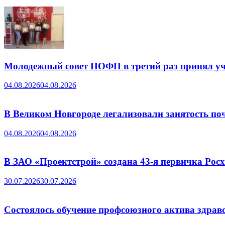
Молодежный совет НОФП в третий раз принял уч
04.08.2026
04.08.2026
В Великом Новгороде легализовали занятость поч
04.08.2026
04.08.2026
В ЗАО «Проектстрой» создана 43-я первичка Ро
30.07.2026
30.07.2026
Состоялось обучение профсоюзного актива здрав