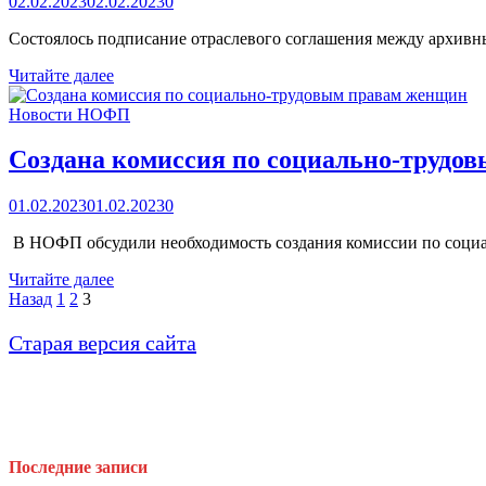
02.02.2023
02.02.2023
0
Состоялось подписание отраслевого соглашения между архивн
Подписание
Читайте далее
отраслевого
соглашения
Новости НОФП
Создана комиссия по социально-трудо
01.02.2023
01.02.2023
0
В НОФП обсудили необходимость создания комиссии по социал
Создана
Читайте далее
комиссия
Пагинация
Назад
1
2
3
по
записей
социально-
Старая версия сайта
трудовым
правам
женщин
Последние записи