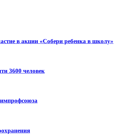
астие в акции «Собери ребенка в школу»
ти 3600 человек
схимпрофсоюза
оохранения