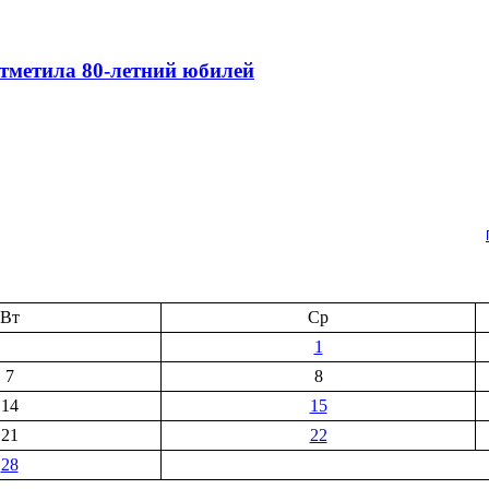
тметила 80-летний юбилей
Вт
Ср
1
7
8
14
15
21
22
28