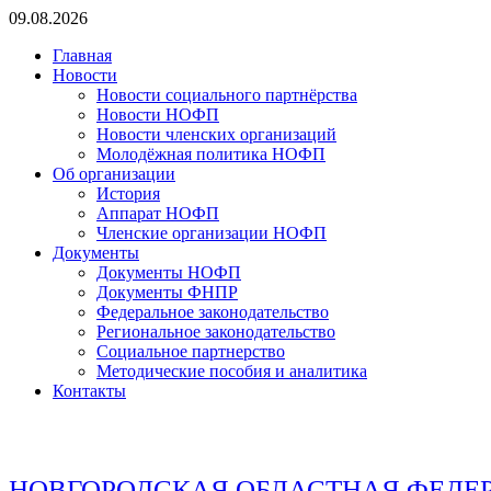
Перейти
09.08.2026
к
Главная
содержимому
Новости
Новости социального партнёрства
Новости НОФП
Новости членских организаций
Молодёжная политика НОФП
Об организации
История
Аппарат НОФП
Членские организации НОФП
Документы
Документы НОФП
Документы ФНПР
Федеральное законодательство
Региональное законодательство
Социальное партнерство
Методические пособия и аналитика
Контакты
НОВГОРОДСКАЯ ОБЛАСТНАЯ ФЕДЕ