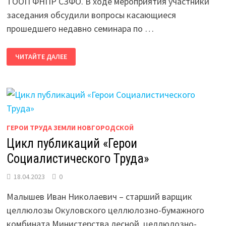
ТООП ФНПР СЗФО. В ходе мероприятия участники
заседания обсудили вопросы касающиеся
прошедшего недавно семинара по …
ЗАСЕДАНИЕ
ЧИТАЙТЕ ДАЛЕЕ
МОЛОДЁЖНОГО
СОВЕТА
СЗФО
ГЕРОИ ТРУДА ЗЕМЛИ НОВГОРОДСКОЙ
Цикл публикаций «Герои
Социалистического Труда»
18.04.2023
0
Малышев Иван Николаевич – старший варщик
целлюлозы Окуловского целлюлозно-бумажного
комбината Министерства лесной, целлюлозно-