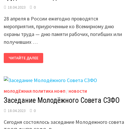
18.04.2023
0
28 апреля в России ежегодно проводятся
мероприятия, приуроченные ко Всемирному дню
охраны труда — дню памяти рабочих, погибших или
получивших …
ИТОГИ
ЧИТАЙТЕ ДАЛЕЕ
РАБОТЫ
НОФП
В
СФЕРЕ
ОХРАНЫ
ТРУДА
ЗА
2022
МОЛОДЁЖНАЯ ПОЛИТИКА НОФП
/
НОВОСТИ
ГОД
Заседание Молодёжного Совета СЗФО
18.04.2023
0
Сегодня состоялось заседание Молодежного совета