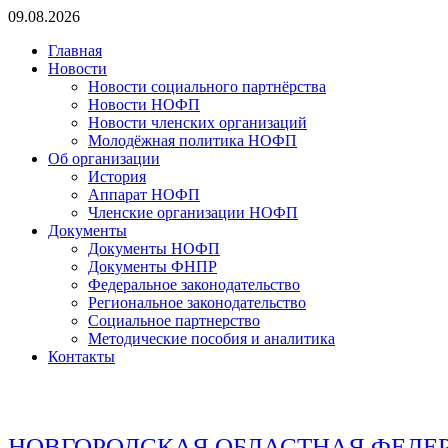
Перейти
09.08.2026
к
Главная
содержимому
Новости
Новости социального партнёрства
Новости НОФП
Новости членских организаций
Молодёжная политика НОФП
Об организации
История
Аппарат НОФП
Членские организации НОФП
Документы
Документы НОФП
Документы ФНПР
Федеральное законодательство
Региональное законодательство
Социальное партнерство
Методические пособия и аналитика
Контакты
НОВГОРОДСКАЯ ОБЛАСТНАЯ ФЕДЕ