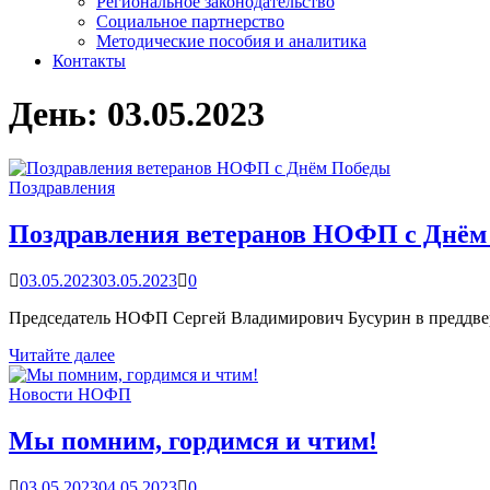
Региональное законодательство
Социальное партнерство
Методические пособия и аналитика
Контакты
День:
03.05.2023
Поздравления
Поздравления ветеранов НОФП с Днём
03.05.2023
03.05.2023
0
Председатель НОФП Сергей Владимирович Бусурин в преддве
Поздравления
Читайте далее
ветеранов
НОФП
Новости НОФП
с
Днём
Мы помним, гордимся и чтим!
Победы
03.05.2023
04.05.2023
0