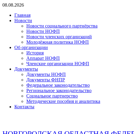
Перейти
08.08.2026
к
Главная
содержимому
Новости
Новости социального партнёрства
Новости НОФП
Новости членских организаций
Молодёжная политика НОФП
Об организации
История
Аппарат НОФП
Членские организации НОФП
Документы
Документы НОФП
Документы ФНПР
Федеральное законодательство
Региональное законодательство
Социальное партнерство
Методические пособия и аналитика
Контакты
НОВГОРОДСКАЯ ОБЛАСТНАЯ ФЕДЕ