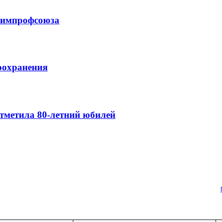
схимпрофсоюза
оохранения
тметила 80-летний юбилей