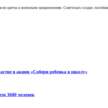
ли цветы к воинским захоронениям Советских солдат, погибши
астие в акции «Собери ребенка в школу»
ти 3600 человек