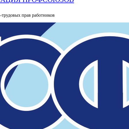
о-трудовых прав работников