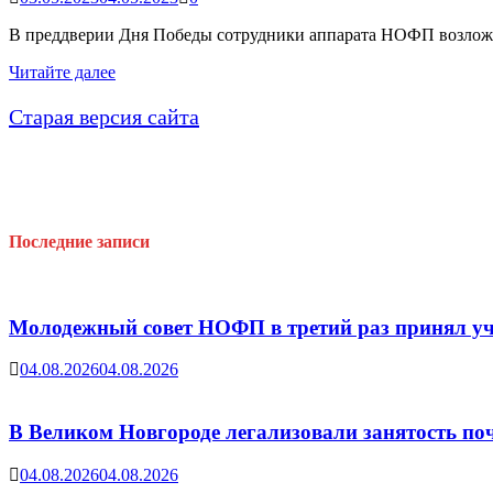
В преддверии Дня Победы сотрудники аппарата НОФП возложи
Мы
Читайте далее
помним,
гордимся
Старая версия сайта
и
чтим!
Последние записи
Молодежный совет НОФП в третий раз принял уч
04.08.2026
04.08.2026
В Великом Новгороде легализовали занятость поч
04.08.2026
04.08.2026