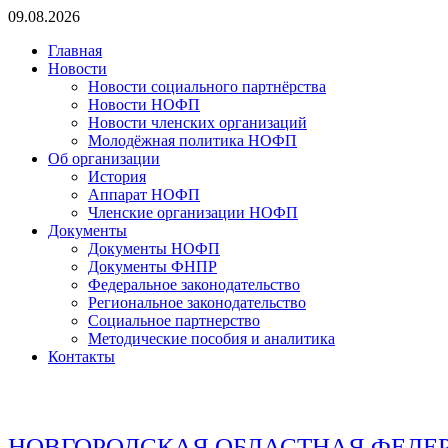
Перейти
09.08.2026
к
Главная
содержимому
Новости
Новости социального партнёрства
Новости НОФП
Новости членских организаций
Молодёжная политика НОФП
Об организации
История
Аппарат НОФП
Членские организации НОФП
Документы
Документы НОФП
Документы ФНПР
Федеральное законодательство
Региональное законодательство
Социальное партнерство
Методические пособия и аналитика
Контакты
НОВГОРОДСКАЯ ОБЛАСТНАЯ ФЕДЕ