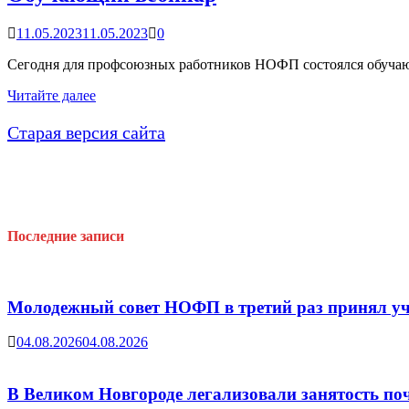
11.05.2023
11.05.2023
0
Сегодня для профсоюзных работников НОФП состоялся обучающ
Обучающий
Читайте далее
вебинар
Старая версия сайта
Последние записи
Молодежный совет НОФП в третий раз принял уч
04.08.2026
04.08.2026
В Великом Новгороде легализовали занятость поч