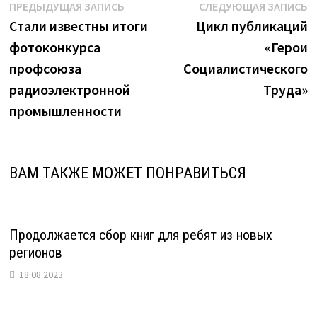
Навигация
Предыдущая
С
ПРЕДЫДУЩАЯ ЗАПИСЬ
СЛЕДУЮЩАЯ ЗАПИСЬ
запись:
з
Стали известны итоги
Цикл публикаций
по
фотоконкурса
«Герои
записям
профсоюза
Социалистического
радиоэлектронной
Труда»
промышленности
ВАМ ТАКЖЕ МОЖЕТ ПОНРАВИТЬСЯ
Продолжается сбор книг для ребят из новых
регионов
18.08.2023