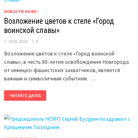
НОВОСТИ НОФП
Возложение цветов к стеле «Город
воинской славы»
19.01.2024
0
Возложение цветов к стеле «Город воинской
славы», в честь 80-летия освобождения Новгорода
от немецко-фашистских захватчиков, является
важным и символичным событием. …
ВОЗЛОЖЕНИЕ
ЧИТАЙТЕ ДАЛЕЕ
ЦВЕТОВ
К
СТЕЛЕ
«ГОРОД
ВОИНСКОЙ
СЛАВЫ»