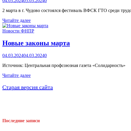
04.03.2024
05.03.2024
0
2 марта в г. Чудово состоялся фестиваль ВФСК ГТО среди тру
Фестиваль
Читайте далее
ГТО
Новости ФНПР
Новые законы марта
04.03.2024
04.03.2024
0
Источник: Центральная профсоюзная газета «Солидарность»
Новые
Читайте далее
законы
марта
Старая версия сайта
Последние записи