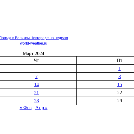
Погода в Великом Новгороде на неделю
world-weather.ru
Март 2024
Чт
Пт
1
7
8
14
15
21
22
28
29
« Фев
Апр »