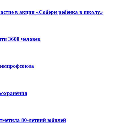
астие в акции «Собери ребенка в школу»
ти 3600 человек
схимпрофсоюза
оохранения
тметила 80-летний юбилей