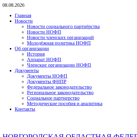
Перейти
08.08.2026
к
Главная
содержимому
Новости
Новости социального партнёрства
Новости НОФП
Новости членских организаций
Молодёжная политика НОФП
Об организации
История
Аппарат НОФП
Членские организации НОФП
Документы
Документы НОФП
Документы ФНПР
Федеральное законодательство
Региональное законодательство
Социальное партнерство
Методические пособия и аналитика
Контакты
НОВГОРОДСКАЯ ОБЛАСТНАЯ ФЕДЕ