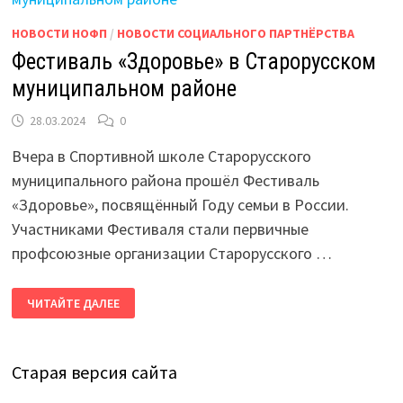
НОВОСТИ НОФП
/
НОВОСТИ СОЦИАЛЬНОГО ПАРТНЁРСТВА
Фестиваль «Здоровье» в Старорусском
муниципальном районе
28.03.2024
0
Вчера в Спортивной школе Старорусского
муниципального района прошёл Фестиваль
«Здоровье», посвящённый Году семьи в России.
Участниками Фестиваля стали первичные
профсоюзные организации Старорусского …
ФЕСТИВАЛЬ
ЧИТАЙТЕ ДАЛЕЕ
«ЗДОРОВЬЕ»
В
СТАРОРУССКОМ
МУНИЦИПАЛЬНОМ
РАЙОНЕ
Старая версия сайта