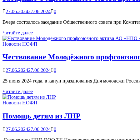
Москву
27.06.2024
27.06.2024
0
Вчера состоялось заседание Общественного совета при Коми
Заседание
Читайте далее
Общественного
совета
Новости НОФП
при
Комитете
Чествование Молодёжного профсоюзно
ЗАГС
и
27.06.2024
27.06.2024
0
ООДМС
Новгородской
25 июня 2024 года, в канун празднования Дня молодежи Росс
области
Чествование
Читайте далее
Молодёжного
профсоюзного
Новости НОФП
актива
АО
Помощь детям из ЛНР
«НПО
«Квант»
27.06.2024
27.06.2024
0
Сотрудники ППО ООО ТК Новгородская проявили истинную заб