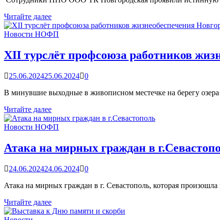
Помощь
Читайте далее
детям
из
Новости НОФП
ЛНР
XII турслёт профсоюза работников жиз
25.06.2024
25.06.2024
0
В минувшие выходные в живописном местечке на берегу озера 
XII
Читайте далее
турслёт
профсоюза
Новости НОФП
работников
жизнеобеспечения
Атака на мирных граждан в г.Севастоп
Новгородской
области
24.06.2024
24.06.2024
0
Атака на мирных граждан в г. Севастополь, которая произошл
Атака
Читайте далее
на
мирных
Новости