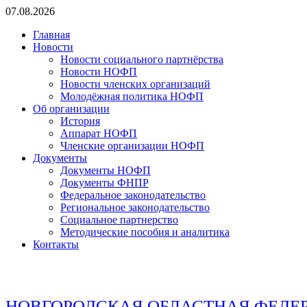
Перейти
07.08.2026
к
Главная
содержимому
Новости
Новости социального партнёрства
Новости НОФП
Новости членских организаций
Молодёжная политика НОФП
Об организации
История
Аппарат НОФП
Членские организации НОФП
Документы
Документы НОФП
Документы ФНПР
Федеральное законодательство
Региональное законодательство
Социальное партнерство
Методические пособия и аналитика
Контакты
НОВГОРОДСКАЯ ОБЛАСТНАЯ ФЕДЕ