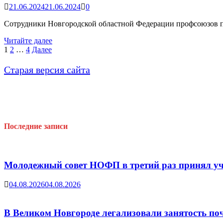
21.06.2024
21.06.2024
0
Сотрудники Новгородской областной Федерации профсоюзов по
Фотовыставка
Читайте далее
«Русская
Пагинация
1
2
…
4
Далее
весна.
записей
Луганск.
Старая версия сайта
2014:Даты,
люди,
события»
Последние записи
Молодежный совет НОФП в третий раз принял уч
04.08.2026
04.08.2026
В Великом Новгороде легализовали занятость поч