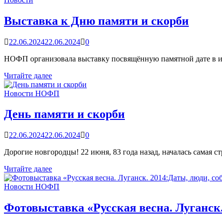
граждан
в
Выставка к Дню памяти и скорби
г.Севастополь
22.06.2024
22.06.2024
0
НОФП организовала выставку посвящённую памятной дате в 
Выставка
Читайте далее
к
Дню
Новости НОФП
памяти
и
День памяти и скорби
скорби
22.06.2024
22.06.2024
0
Дорогие новгородцы! 22 июня, 83 года назад, началась самая 
День
Читайте далее
памяти
и
Новости НОФП
скорби
Фотовыставка «Русская весна. Луганск.