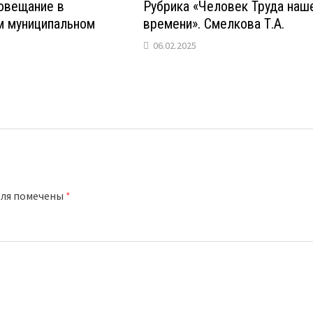
овещание в
Рубрика «Человек Труда наш
м муниципальном
времени». Смелкова Т.А.
06.02.2025
оля помечены
*