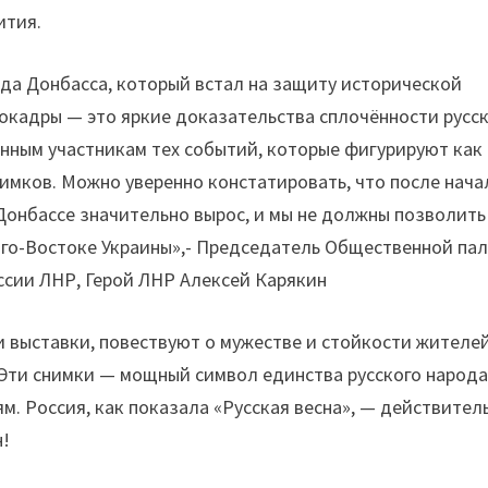
ития.
да Донбасса, который встал на защиту исторической
окадры — это яркие доказательства сплочённости русс
нным участникам тех событий, которые фигурируют как 
имков. Можно уверенно констатировать, что после нача
Донбассе значительно вырос, и мы не должны позволить
а Юго-Востоке Украины»,- Председатель Общественной па
ссии ЛНР, Герой ЛНР Алексей Карякин
и выставки, повествуют о мужестве и стойкости жителе
 Эти снимки — мощный символ единства русского народа,
м. Россия, как показала «Русская весна», — действител
н!