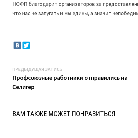
НОФП благодарит организаторов за предоставленн
что нас не запугать и мы едины, а значит непобеди
Навигация
Предыдущая
ПРЕДЫДУЩАЯ ЗАПИСЬ
запись:
Профсоюзные работники отправились на
по
Селигер
записям
ВАМ ТАКЖЕ МОЖЕТ ПОНРАВИТЬСЯ