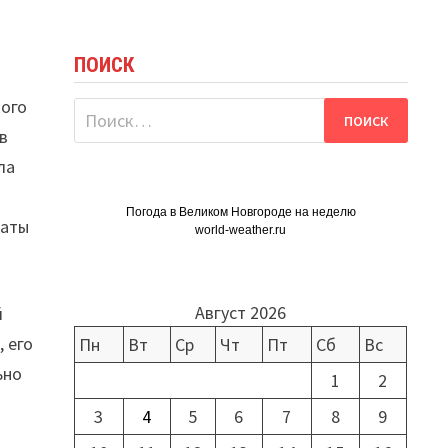
ПОИСК
кого
Найти:
в
ла
Погода в Великом Новгороде на неделю
латы
world-weather.ru
Август 2026
й
 его
Пн
Вт
Ср
Чт
Пт
Сб
Вс
ьно
1
2
3
4
5
6
7
8
9