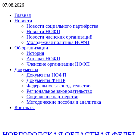
Перейти
07.08.2026
к
Главная
содержимому
Новости
Новости социального партнёрства
Новости НОФП
Новости членских организаций
Молодёжная политика НОФП
Об организации
История
Аппарат НОФП
Членские организации НОФП
Документы
Документы НОФП
Документы ФНПР
Федеральное законодательство
Региональное законодательство
Социальное партнерство
Методические пособия и аналитика
Контакты
НОВГОРОДСКАЯ ОБЛАСТНАЯ ФЕДЕ