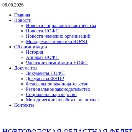
Перейти
06.08.2026
к
Главная
содержимому
Новости
Новости социального партнёрства
Новости НОФП
Новости членских организаций
Молодёжная политика НОФП
Об организации
История
Аппарат НОФП
Членские организации НОФП
Документы
Документы НОФП
Документы ФНПР
Федеральное законодательство
Региональное законодательство
Социальное партнерство
Методические пособия и аналитика
Контакты
НОВГОРОДСКАЯ ОБЛАСТНАЯ ФЕДЕ