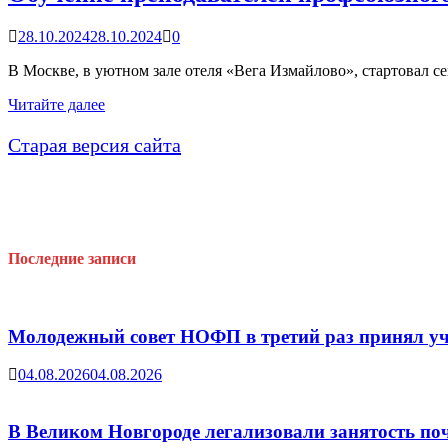
исполнилось
5
28.10.2024
28.10.2024
0
лет
В Москве, в уютном зале отеля «Вега Измайлово», стартовал 
Обучение
Читайте далее
преподавателей
профсоюзного
Старая версия сайта
обучения
Последние записи
Молодежный совет НОФП в третий раз принял уч
04.08.2026
04.08.2026
В Великом Новгороде легализовали занятость поч