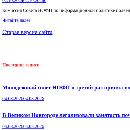
02.10.2024
02.10.2024
0
к
сотрудничеству.
Комиссия Совета НОФП по информационной политике подвела 
Итоги
Читайте далее
медиа-
конкурса
Старая версия сайта
на
лучшую
группу
в
соцсети
ВКонтакте
Последние записи
среди
членских
организаций
НОФП
Молодежный совет НОФП в третий раз принял уч
04.08.2026
04.08.2026
В Великом Новгороде легализовали занятость поч
04.08.2026
04.08.2026