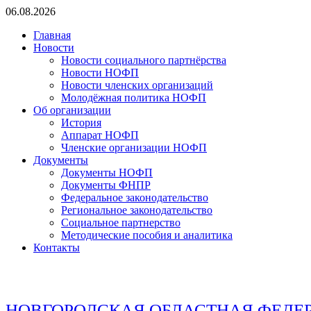
Перейти
06.08.2026
к
Главная
содержимому
Новости
Новости социального партнёрства
Новости НОФП
Новости членских организаций
Молодёжная политика НОФП
Об организации
История
Аппарат НОФП
Членские организации НОФП
Документы
Документы НОФП
Документы ФНПР
Федеральное законодательство
Региональное законодательство
Социальное партнерство
Методические пособия и аналитика
Контакты
НОВГОРОДСКАЯ ОБЛАСТНАЯ ФЕДЕ