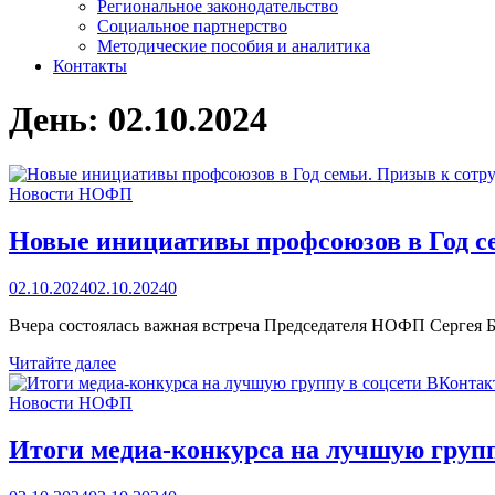
Региональное законодательство
Социальное партнерство
Методические пособия и аналитика
Контакты
День:
02.10.2024
Новости НОФП
Новые инициативы профсоюзов в Год се
02.10.2024
02.10.2024
0
Вчера состоялась важная встреча Председателя НОФП Сергея 
Новые
Читайте далее
инициативы
профсоюзов
Новости НОФП
в
Год
Итоги медиа-конкурса на лучшую груп
семьи.
Призыв