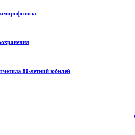
схимпрофсоюза
оохранения
тметила 80-летний юбилей