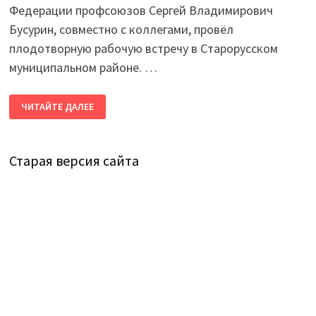
Федерации профсоюзов Сергей Владимирович
Бусурин, совместно с коллегами, провёл
плодотворную рабочую встречу в Старорусском
муниципальном районе. …
РАБОЧИЙ
ЧИТАЙТЕ ДАЛЕЕ
ВИЗИТ
ПРЕДСЕДАТЕЛЯ
НОФП
СЕРГЕЯ
БУСУРИНА
Старая версия сайта
В
СТАРУЮ
РУССУ