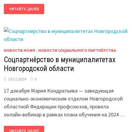
ИТОГИ
ЧИТАЙТЕ ДАЛЕЕ
ГОДА
С
ВЛАДИМИРОМ
ПУТИНЫМ
НОВОСТИ НОФП
/
НОВОСТИ СОЦИАЛЬНОГО ПАРТНЁРСТВА
Соцпартнёрство в муниципалитетах
Новгородской области
19.12.2024
0
17 декабря Мария Кондратьева — заведующая
социально-экономическим отделом Новгородской
областной Федерации профсоюзов, провела
онлайн-вебинар в рамках плана обучения на 2024 …
СОЦПАРТНЁРСТВО
ЧИТАЙТЕ ДАЛЕЕ