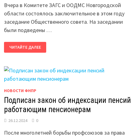
Вчера в Комитете ЗАГС и ООДМС Новгородской
области состоялось заключительное в этом году
заседание Общественного совета. На заседании
были подведены …
ИТОГОВОЕ
ЧИТАЙТЕ ДАЛЕЕ
ЗАСЕДАНИЕ
ОБЩЕСТВЕННОГО
СОВЕТА
ПРИ
КОМИТЕТЕ
ЗАГС
И
ООДМС
НО
НОВОСТИ ФНПР
Подписан закон об индексации пенсий
работающим пенсионерам
26.12.2024
0
После многолетней борьбы профсоюзов за права