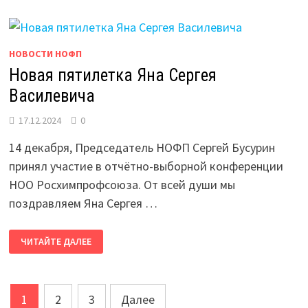
«РОЖДЕСТВЕНСКИЙ
ПОДАРОК»
НОВОСТИ НОФП
Новая пятилетка Яна Сергея
Василевича
17.12.2024
0
14 декабря, Председатель НОФП Сергей Бусурин
принял участие в отчётно-выборной конференции
НОО Росхимпрофсоюза. От всей души мы
поздравляем Яна Сергея …
НОВАЯ
ЧИТАЙТЕ ДАЛЕЕ
ПЯТИЛЕТКА
ЯНА
СЕРГЕЯ
ВАСИЛЕВИЧА
Пагинация
1
2
3
Далее