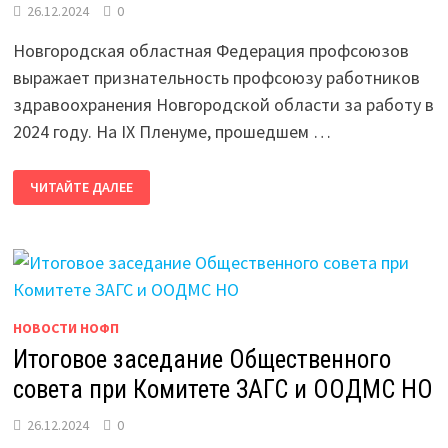
26.12.2024
0
Новгородская областная Федерация профсоюзов
выражает признательность профсоюзу работников
здравоохранения Новгородской области за работу в
2024 году. На IX Пленуме, прошедшем …
IX
ЧИТАЙТЕ ДАЛЕЕ
ПЛЕНУМ
ПРОФСОЮЗА
ЗДРАВООХРАНЕНИЯ
НОВГОРОДСКОЙ
ОБЛАСТИ
НОВОСТИ НОФП
Итоговое заседание Общественного
совета при Комитете ЗАГС и ООДМС НО
26.12.2024
0